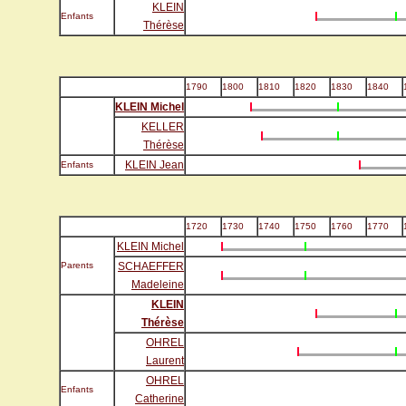
KLEIN
Enfants
Thérèse
1790
1800
1810
1820
1830
1840
KLEIN Michel
KELLER
Thérèse
KLEIN Jean
Enfants
1720
1730
1740
1750
1760
1770
KLEIN Michel
Parents
SCHAEFFER
Madeleine
KLEIN
Thérèse
OHREL
Laurent
OHREL
Enfants
Catherine