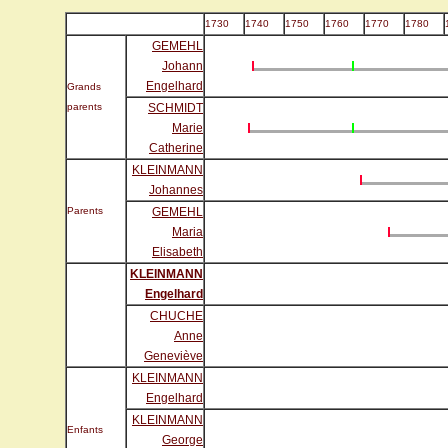
1730
1740
1750
1760
1770
1780
GEMEHL
Johann
Engelhard
Grands
parents
SCHMIDT
Marie
Catherine
KLEINMANN
Johannes
Parents
GEMEHL
Maria
Elisabeth
KLEINMANN
Engelhard
CHUCHE
Anne
Geneviève
KLEINMANN
Engelhard
KLEINMANN
Enfants
George