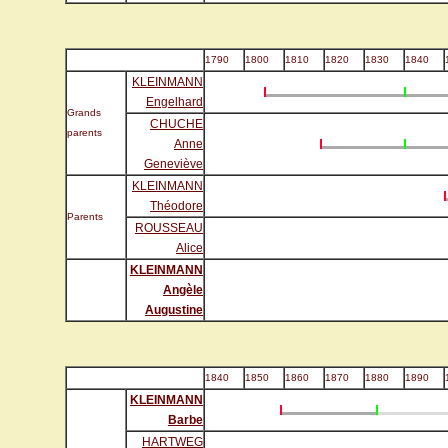
1790
1800
1810
1820
1830
1840
KLEINMANN
Engelhard
Grands
CHUCHE
parents
Anne
Geneviève
KLEINMANN
Théodore
Parents
ROUSSEAU
Alice
KLEINMANN
Angèle
Augustine
1840
1850
1860
1870
1880
1890
KLEINMANN
Barbe
HARTWEG