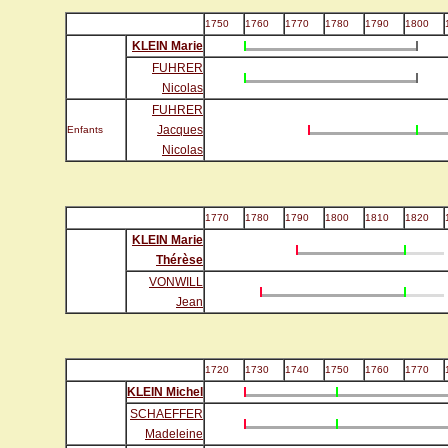
1750
1760
1770
1780
1790
1800
KLEIN Marie
FUHRER
Nicolas
FUHRER
Jacques
Enfants
Nicolas
1770
1780
1790
1800
1810
1820
KLEIN Marie
Thérèse
VONWILL
Jean
1720
1730
1740
1750
1760
1770
KLEIN Michel
SCHAEFFER
Madeleine