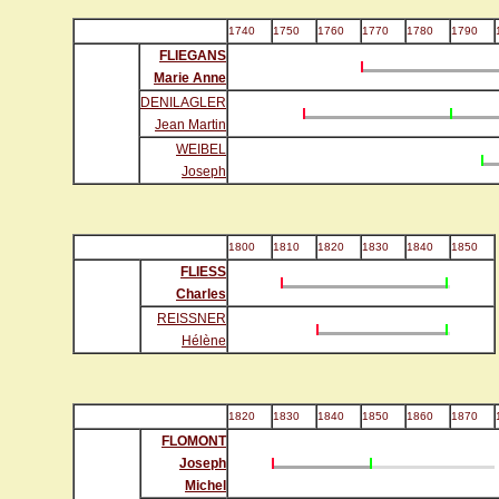
1740
1750
1760
1770
1780
1790
FLIEGANS
Marie Anne
DENILAGLER
Jean Martin
WEIBEL
Joseph
1800
1810
1820
1830
1840
1850
FLIESS
Charles
REISSNER
Hélène
1820
1830
1840
1850
1860
1870
FLOMONT
Joseph
Michel