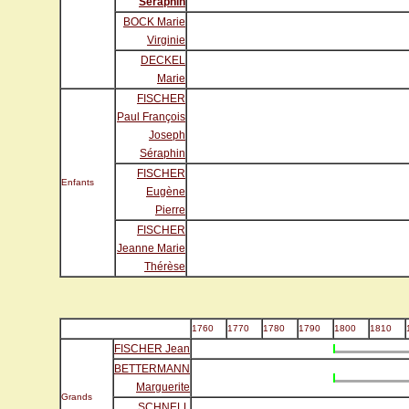
Séraphin
BOCK Marie
Virginie
DECKEL
Marie
FISCHER
Paul François
Joseph
Séraphin
FISCHER
Enfants
Eugène
Pierre
FISCHER
Jeanne Marie
Thérèse
1760
1770
1780
1790
1800
1810
FISCHER Jean
BETTERMANN
Marguerite
Grands
SCHNELL