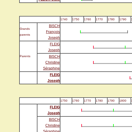
1740
1750
1760
1770
1780
1790
BISCH
Grands
François
parents
Joseph
FLEIG
Joseph
Parents
BISCH
Christine
Séraphine
FLEIG
Joseph
1750
1760
1770
1780
1790
1800
FLEIG
Joseph
BISCH
Christine
Séraphine