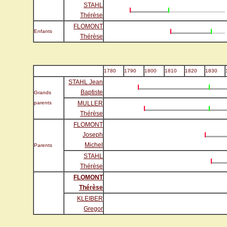
STAHL
Thérèse
FLOMONT
Enfants
Thérèse
1780
1790
1800
1810
1820
1830
STAHL Jean
Baptiste
Grands
parents
MULLER
Thérèse
FLOMONT
Joseph
Michel
Parents
STAHL
Thérèse
FLOMONT
Thérèse
KLEIBER
Gregor