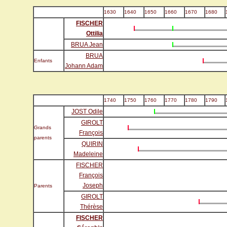
1630
1640
1650
1660
1670
1680
FISCHER
Ottilia
BRUA Jean
BRUA
Enfants
Johann Adam
1740
1750
1760
1770
1780
1790
JOST Odile
GIROLT
Grands
François
parents
QUIRIN
Madeleine
FISCHER
François
Joseph
Parents
GIROLT
Thérèse
FISCHER