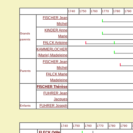
1740
1750
1760
1770
1780
1790
FISCHER Jean
Michel
KINDER Anne
Grands
Marie
parents
FALCK Antoine
KAMMERLOCHER
(Marie) Madeleine
FISCHER Jean
Michel
Parents
FALCK Marie
Madeleine
FISCHER Thérèse
FUHRER Jean
Jacques
FUHRER Joseph
Enfants
1740
1750
1760
1770
1780
1790
FLECK Odile