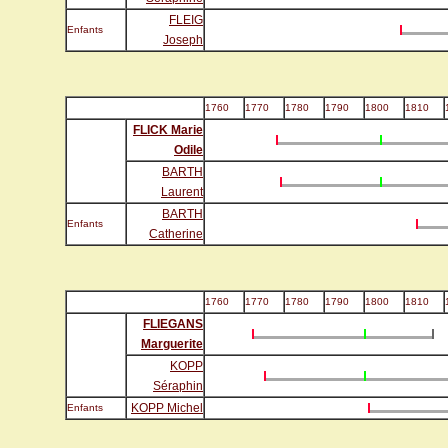
FLEIG
Enfants
Joseph
1760
1770
1780
1790
1800
1810
FLICK Marie
Odile
BARTH
Laurent
BARTH
Enfants
Catherine
1760
1770
1780
1790
1800
1810
FLIEGANS
Marguerite
KOPP
Séraphin
KOPP Michel
Enfants