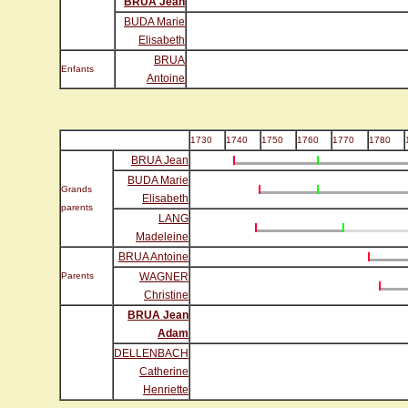
BRUA Jean
BUDA Marie
Elisabeth
BRUA
Enfants
Antoine
1730
1740
1750
1760
1770
1780
BRUA Jean
BUDA Marie
Grands
Elisabeth
parents
LANG
Madeleine
BRUA Antoine
Parents
WAGNER
Christine
BRUA Jean
Adam
DELLENBACH
Catherine
Henriette