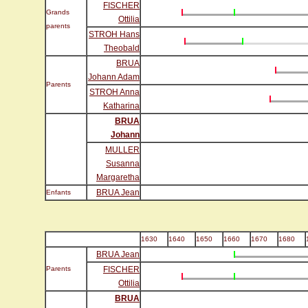
FISCHER
Grands
Ottilia
parents
STROH Hans
Theobald
BRUA
Johann Adam
Parents
STROH Anna
Katharina
BRUA
Johann
MULLER
Susanna
Margaretha
BRUA Jean
Enfants
1630
1640
1650
1660
1670
1680
BRUA Jean
Parents
FISCHER
Ottilia
BRUA