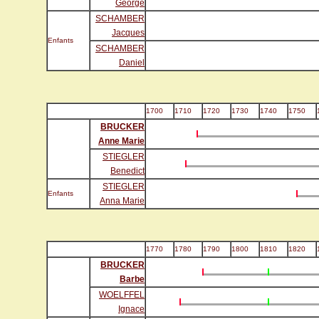
George
SCHAMBER
Jacques
Enfants
SCHAMBER
Daniel
1700
1710
1720
1730
1740
1750
BRUCKER
Anne Marie
STIEGLER
Benedict
STIEGLER
Enfants
Anna Marie
1770
1780
1790
1800
1810
1820
BRUCKER
Barbe
WOELFFEL
Ignace