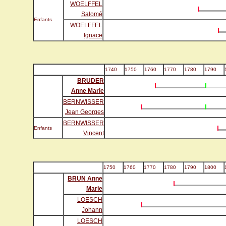
WOELFFEL
Salomé
Enfants
WOELFFEL
Ignace
1740
1750
1760
1770
1780
1790
BRUDER
Anne Marie
BERNWISSER
Jean Georges
BERNWISSER
Enfants
Vincent
1750
1760
1770
1780
1790
1800
BRUN Anne
Marie
LOESCH
Johann
LOESCH