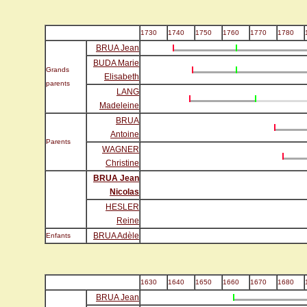
1730
1740
1750
1760
1770
1780
BRUA Jean
BUDA Marie
Grands
Elisabeth
parents
LANG
Madeleine
BRUA
Antoine
Parents
WAGNER
Christine
BRUA Jean
Nicolas
HESLER
Reine
BRUA Adèle
Enfants
1630
1640
1650
1660
1670
1680
BRUA Jean