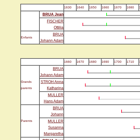
1630
1640
1650
1660
1670
1680
BRUA Jean
FISCHER
Ottilia
BRUA
Enfants
Johann Adam
1660
1670
1680
1690
1700
1710
BRUA
Johann Adam
STROH Anna
Grands
Katharina
parents
MULLER
Hans Adam
BRUA
Johann
Parents
MULLER
Susanna
Margaretha