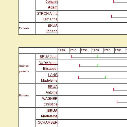
Johann
Adam
STROH Anna
Katharina
BRUA
Enfants
Johann
1730
1740
1750
1760
1770
1780
BRUA Jean
BUDA Marie
Grands
Elisabeth
parents
LANG
Madeleine
BRUA
Antoine
Parents
WAGNER
Christine
BRUA
Madeleine
SCHAMBER