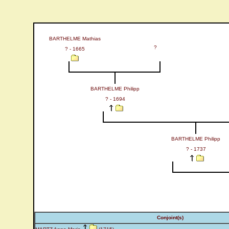
BARTHELME Mathias
?
? - 1665
BARTHELME Philipp
? - 1694
BARTHELME Philipp
? - 1737
Conjoint(s)