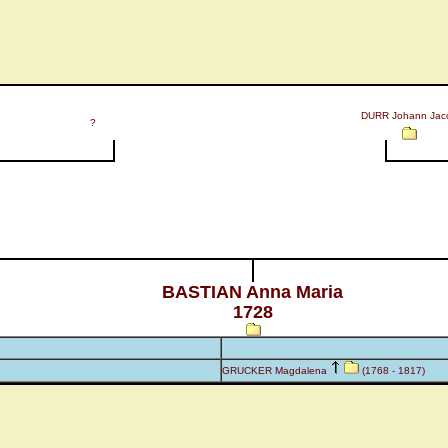
DURR Johann Jac
?
BASTIAN Anna Maria
1728
GRUCKER Magdalena
(1768 - 1817)