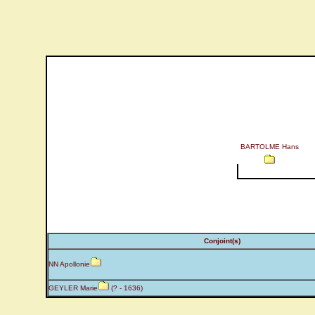
BARTOLME Hans
Conjoint(s)
NN Apollonie
GEYLER Marie
(? - 1636)