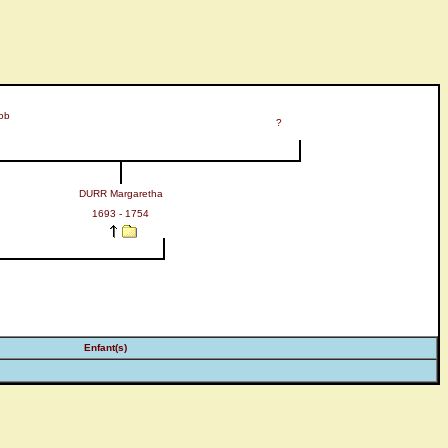
ob
?
DURR Margaretha
1693 - 1754
Enfant(s)