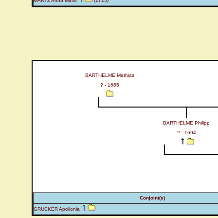
MARTZ Anna Maria
(1715)
BARTHELME Mathias
? - 1665
BARTHELME Philipp
? - 1694
Conjoint(s)
GRUCKER Apollonia