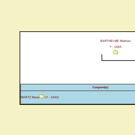
BARTHELME Mathias
? - 1665
Conjoint(s)
MARTZ Maria
(? - 1694)