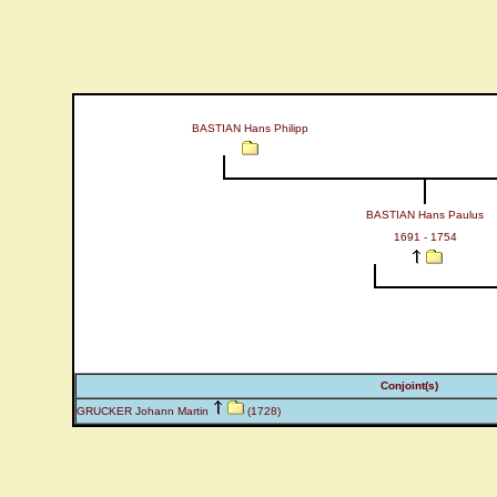
BASTIAN Hans Philipp
BASTIAN Hans Paulus
1691 - 1754
Conjoint(s)
GRUCKER Johann Martin
(1728)