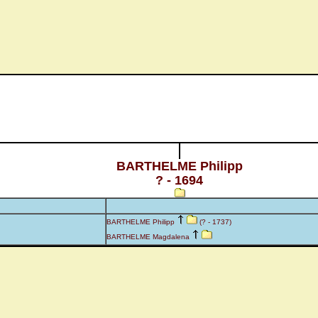
BARTHELME Philipp
? - 1694
BARTHELME Philipp
(? - 1737)
BARTHELME Magdalena