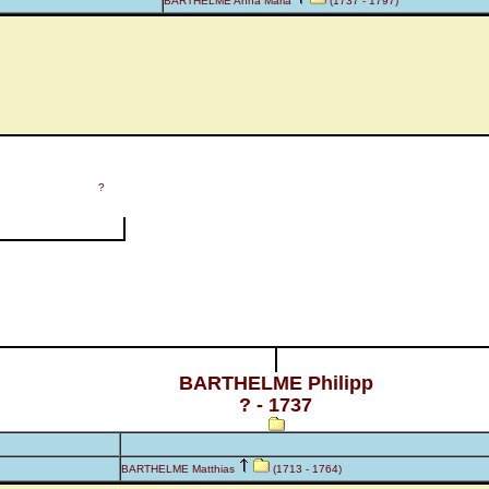
BARTHELME Anna Maria
(1737 - 1797)
?
BARTHELME Philipp
? - 1737
BARTHELME Matthias
(1713 - 1764)