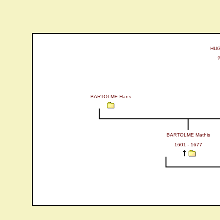
HUG
?
BARTOLME Hans
BARTOLME Mathis
1601 - 1677