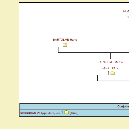
HUG
?
BARTOLME Hans
BARTOLME Mathis
1601 - 1677
Conjoint
SCHUBHAN Philippe Jacques
(1642)