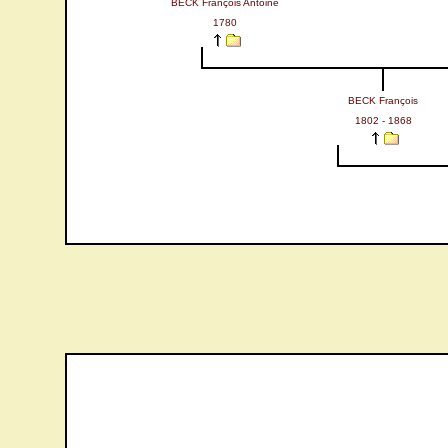
BECK François Antoine
1780
BECK François
1802 - 1868