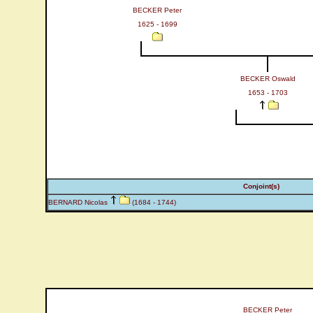
BECKER Peter
1625 - 1699
BECKER Oswald
1653 - 1703
Conjoint(s)
BERNARD Nicolas
(1684 - 1744)
BECKER Peter