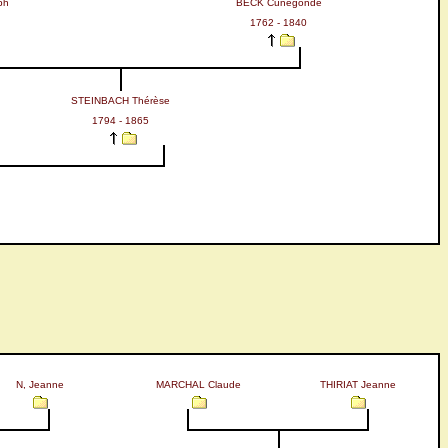
ph
BECK Cunegonde
1762 - 1840
STEINBACH Thérèse
1794 - 1865
N, Jeanne
MARCHAL Claude
THIRIAT Jeanne