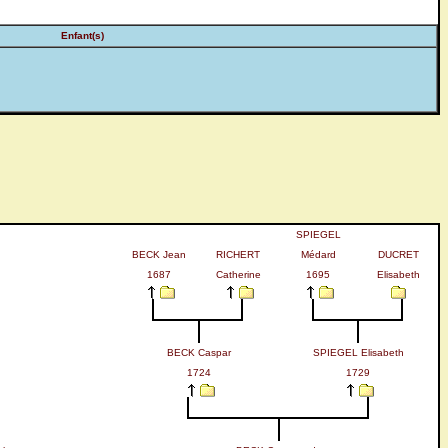
Enfant(s)
SPIEGEL
BECK Jean
RICHERT
Médard
DUCRET
1687
Catherine
1695
Elisabeth
BECK Caspar
SPIEGEL Elisabeth
1724
1729