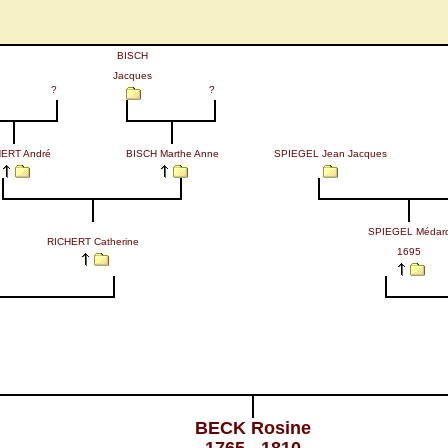
BISCH
Jacques
?
?
ERT André
BISCH Marthe Anne
SPIEGEL Jean Jacques
SPIEGEL Médar
RICHERT Catherine
1695
BECK Rosine