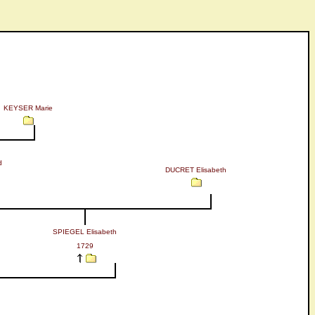
KEYSER Marie
d
DUCRET Elisabeth
SPIEGEL Elisabeth
1729