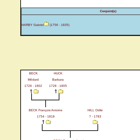
Conjoint(s)
HARBY Gabriel
(1756 - 1835)
BECK
HUCK
Médard
Barbara
1726 - 1802
1728 - 1805
BECK François Antoine
HILL Odile
1754 - 1818
? - 1783