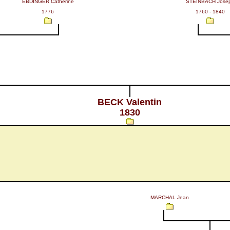
EBDINGER Catherine
STEINBACH Jose
1776
1760 - 1840
BECK Valentin
1830
MARCHAL Jean