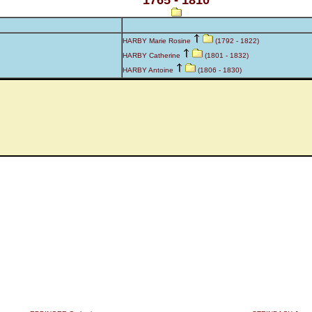
1765 - 1810
HARBY Marie Rosine
(1792 - 1822)
HARBY Catherine
(1801 - 1832)
HARBY Antoine
(1806 - 1830)