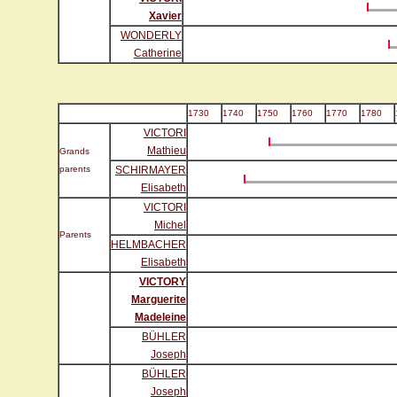
Xavier
WONDERLY
Catherine
1730
1740
1750
1760
1770
1780
VICTORI
Mathieu
Grands
parents
SCHIRMAYER
Elisabeth
VICTORI
Michel
Parents
HELMBACHER
Elisabeth
VICTORY
Marguerite
Madeleine
BÜHLER
Joseph
BÜHLER
Joseph