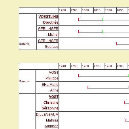
1780
1790
1800
1810
1820
1830
VOEGTLING
Dorothée
GERLINGER
Michel
GERLINGER
Enfants
Georges
1740
1750
1760
1770
1780
1790
VOGT
Philippe
Parents
EHL Marie
Anne
VOGT
Christine
Séraphine
DILLENBAUM
Mathias
Augustin