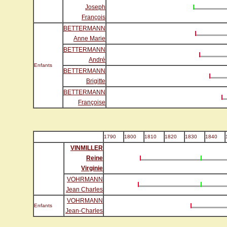
Joseph
François
BETTERMANN
Anne Marie
BETTERMANN
André
Enfants
BETTERMANN
Brigitte
BETTERMANN
Françoise
1790
1800
1810
1820
1830
1840
VINMILLER
Reine
Virginie
VOHRMANN
Jean Charles
VOHRMANN
Enfants
Jean-Charles