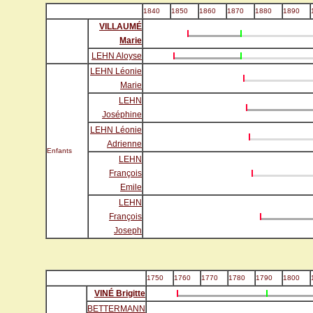
1840
1850
1860
1870
1880
1890
VILLAUMÉ
Marie
LEHN Aloyse
LEHN Léonie
Marie
LEHN
Joséphine
LEHN Léonie
Adrienne
Enfants
LEHN
François
Emile
LEHN
François
Joseph
1750
1760
1770
1780
1790
1800
VINÉ Brigitte
BETTERMANN