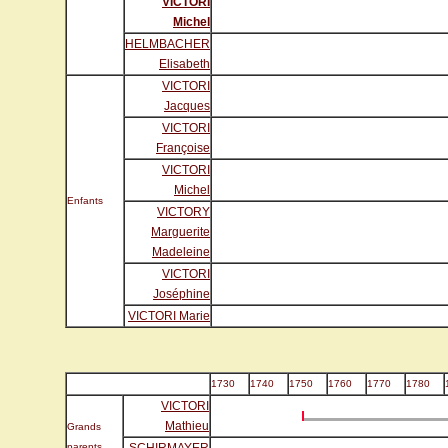
VICTORI
Michel
HELMBACHER
Elisabeth
VICTORI
Jacques
VICTORI
Françoise
VICTORI
Michel
Enfants
VICTORY
Marguerite
Madeleine
VICTORI
Joséphine
VICTORI Marie
1730
1740
1750
1760
1770
1780
VICTORI
Mathieu
Grands
parents