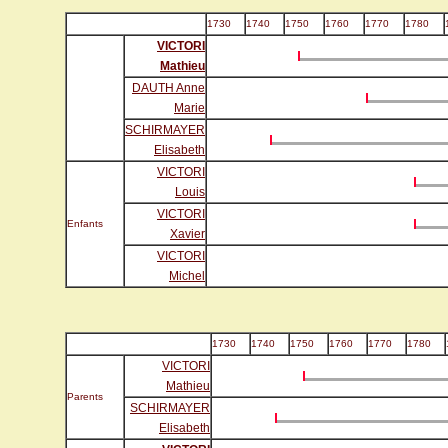
1730
1740
1750
1760
1770
1780
VICTORI
Mathieu
DAUTH Anne
Marie
SCHIRMAYER
Elisabeth
VICTORI
Louis
VICTORI
Enfants
Xavier
VICTORI
Michel
1730
1740
1750
1760
1770
1780
VICTORI
Mathieu
Parents
SCHIRMAYER
Elisabeth