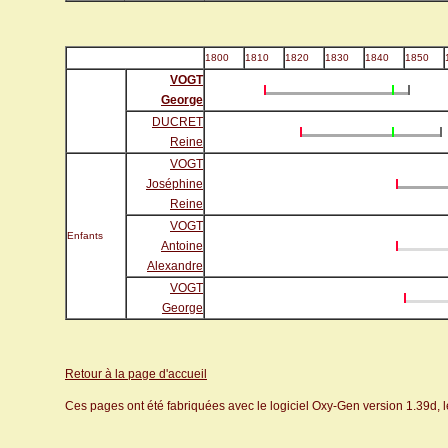
1800
1810
1820
1830
1840
1850
VOGT
George
DUCRET
Reine
VOGT
Joséphine
Reine
VOGT
Enfants
Antoine
Alexandre
VOGT
George
Retour à la page d'accueil
Ces pages ont été fabriquées avec le logiciel Oxy-Gen version 1.39d, 