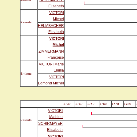
SCHIRMAYER
Elisabeth
VICTORI
Michel
Parents
HELMBACHER
Elisabeth
VICTORI
Michel
ZIMMERMANN
Françoise
VICTORI Marie
Emilia
Enfants
VICTORI
Edmond Michel
1730
1740
1750
1760
1770
1780
VICTORI
Mathieu
Parents
SCHIRMAYER
Elisabeth
VICTORI