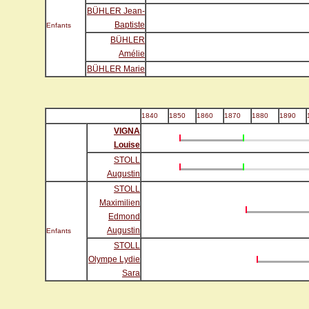
BÜHLER Jean-
Baptiste
Enfants
BÜHLER
Amélie
BÜHLER Marie
1840
1850
1860
1870
1880
1890
VIGNA
Louise
STOLL
Augustin
STOLL
Maximilien
Edmond
Augustin
Enfants
STOLL
Olympe Lydie
Sara