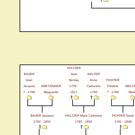
HOLTZER
BAUER
Jean
WALTER
Jean
Nicolas
Anne
FICHTER
Jacques
GRETZINGER
1756 -
Catherine
Frédéric
WALT
? - 1788
Marguerite
1817
1760
? - 1799
Mari
BAUER Jacques
HOLTZER Marie Catherine
FICHTER David
1783 - 1852
1785 - 1856
1781 - 1848