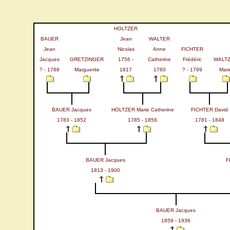
HOLTZER
BAUER
Jean
WALTER
Jean
Nicolas
Anne
FICHTER
Jacques
GRETZINGER
1756 -
Catherine
Frédéric
WALT
? - 1788
Marguerite
1817
1760
? - 1799
Mari
BAUER Jacques
HOLTZER Marie Catherine
FICHTER David
1783 - 1852
1785 - 1856
1781 - 1848
BAUER Jacques
F
1813 - 1900
BAUER Jacques
1859 - 1936