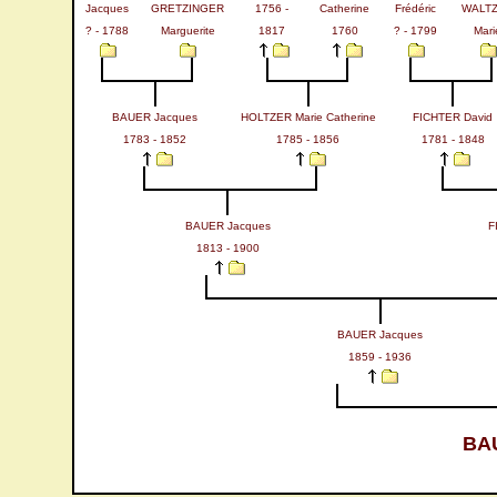
Jacques
GRETZINGER
1756 -
Catherine
Frédéric
WALT
? - 1788
Marguerite
1817
1760
? - 1799
Mari
BAUER Jacques
HOLTZER Marie Catherine
FICHTER David
1783 - 1852
1785 - 1856
1781 - 1848
BAUER Jacques
F
1813 - 1900
BAUER Jacques
1859 - 1936
BAU