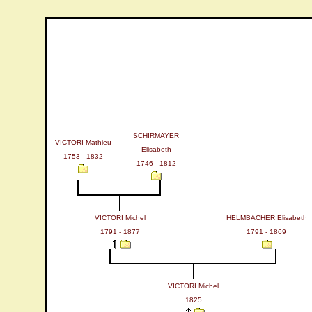
SCHIRMAYER
VICTORI Mathieu
Elisabeth
1753 - 1832
1746 - 1812
VICTORI Michel
HELMBACHER Elisabeth
1791 - 1877
1791 - 1869
VICTORI Michel
1825