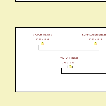
VICTORI Mathieu
SCHIRMAYER Elisabe
1753 - 1832
1746 - 1812
VICTORI Michel
1791 - 1877